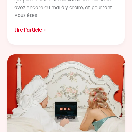
avez encore du mal à y croire, et pourtant…
Vous êtes
Lire l’article »
10
séries
pour
ados
à
voir
absolument
(même
après
30