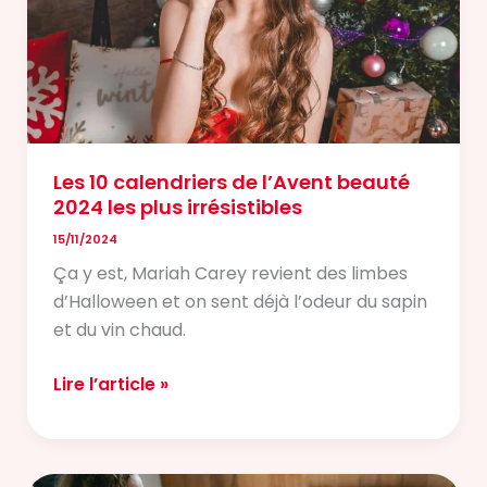
2024
les
plus
irrésistibles
Les 10 calendriers de l’Avent beauté
2024 les plus irrésistibles
15/11/2024
Ça y est, Mariah Carey revient des limbes
d’Halloween et on sent déjà l’odeur du sapin
et du vin chaud.
Lire l’article »
Blues