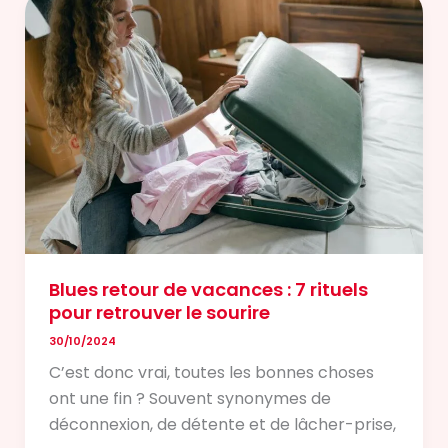
retour
de
vacances
:
7
rituels
pour
retrouver
le
sourire
Blues retour de vacances : 7 rituels
pour retrouver le sourire
30/10/2024
C’est donc vrai, toutes les bonnes choses
ont une fin ? Souvent synonymes de
déconnexion, de détente et de lâcher-prise,