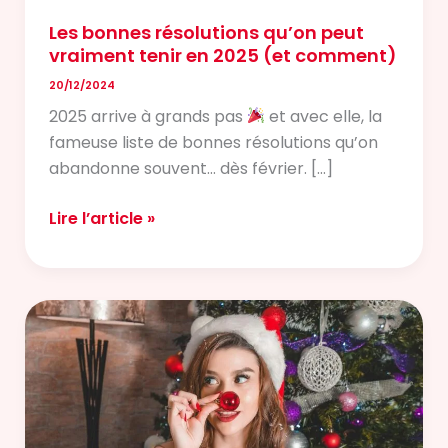
comment)
Les bonnes résolutions qu’on peut
vraiment tenir en 2025 (et comment)
20/12/2024
2025 arrive à grands pas
et avec elle, la
fameuse liste de bonnes résolutions qu’on
abandonne souvent… dès février. […]
Lire l’article »
Les
10
calendriers
de
l’Avent
beauté